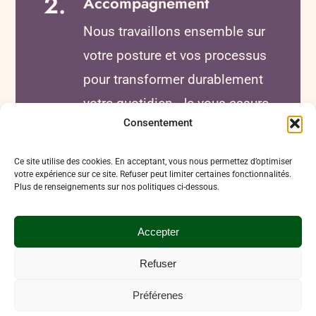
2.
Accompagnement
Nous travaillons ensemble sur
votre posture et vos processus
pour transformer durablement
votre quotidien. Je vous assure
Consentement
un suivi régulier pour garantir la
pérennité de votre équilibre.
Ce site utilise des cookies. En acceptant, vous nous permettez d’optimiser
votre expérience sur ce site. Refuser peut limiter certaines fonctionnalités.
Plus de renseignements sur nos politiques ci-dessous.
Accepter
Refuser
Préférenes